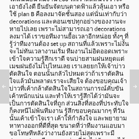
เอายังไงดี ยืนยันจัดบนดาดฟ้าแล้วลุ้นเอา หรือ
ใช้ plan B คือลงมาจัดชั้นสอง แต่นั่นเท่ากับว่า
decorations และคอนเซปทุกอย่างของงานจะ
หายไปเลย เพราะไม่สามารถเอา decorations
ลงมาได้ เราขอทีมงานยื้อเวลาอีกหน่อย ทั้งๆ ที่
รู้ว่าทีมงานต้อง set up สถานที่แล้วเพราะไม่งั้น
จะไม่ทันเวลางานเริ่ม ทีมงานไม่อิดออดเพราะ
เข้าใจความรู้สึกเราดี จนบ่ายสามฝนหยุดแต่
เมฆฝนยังไม่ไปไหนเลย เราเลยยกให้เจ้าบ่าว
ตัดสินใจ ตอนนั้นกลัวไปหมดว่าถ้าเราตัดสิน
ใจแล้วมันพลาดเราจะเสียใจ ต้องขอบคุณเจ้า
บ่าวที่เค้ากล้าตัดสินใจในสถานการณ์คับขัน
เค้าหนักแน่น และทำให้เรารู้สึกได้ว่ามันจะ
เป็นการตัดสินใจที่ถูก ส่วนสิ่งที่สองที่ประทับใจ
ก็คงหนีไม่พ้นทีมงาน รู้สึกขอบคุณมากๆ ที่วัน
นั้นเค้าเข้าใจเรา เค้าให้กำลังใจ และพยายาม
หาทางออกที่ดีที่สุด ขนาดที่ว่าทีมงานแอบมา
ขอโทษทีหลังว่างานยังสวยไม่สุดเพราะมี