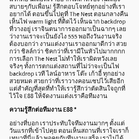
สบายๆกับเพื่อน! รู้สึกตอบโจทย์ทุกอย่่างที่เรา
อยากได้ ตอนขึ้นไปดูที่ The Nest ตอนกลางคืน
เห็นไฟ warm light ที่ติดไว้ เห็นฉาก backdrop
ที่วางอยู่ เราจินตนาการออกมาเป็นฉากๆ เลย
ว่างานเราจะเป็นยังไง 555 พอถึงวันงานจริง
ต้องบอกว่า งานแต่งงานเราออกมาดีกว่า สวย
กว่า ชิลล์กว่า ชิคกว่าที่เรามีในหัวไปมากกกก
การเลือก The Nest ไม่ทำให้เราผิดหวังเลย
จริงๆ ทั้งการตกแต่งสถานที่ไม่ว่าจะเป็นไฟ
backdrop เวที ไลน์อาหาร โต๊ะ เก้าอี้ ทุกอย่าง
สวยหมด สวยกว่าที่เราวางคอนเซปไว้เสียอีก
แต่สำคัญที่สุดที่ทำให้เรารู้สึกว่าตัดสินใจถูกที่
ไว้ใจ E88 ให้จัดงานแต่งเราคือทีมงาน
ความรู้สึกต่อทีมงาน
E88 *
อย่างที่บอก เราประทับใจทีมงานมากๆ ตั้งแต่
วันแรกที่เข้าไปคุย ตอนเห็นสถานที่เราใจเราก็
เทมาที่นี่แล้ว พอคุยกับทีมงานเสร็จ เราไม่ได้